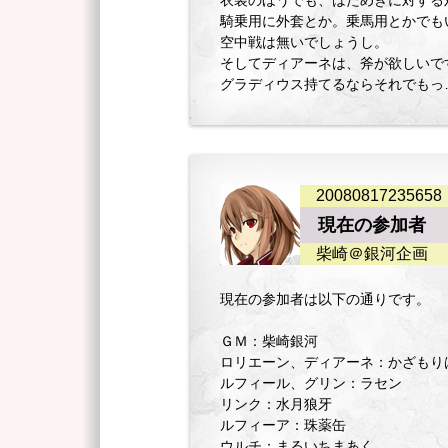
衣装のほうでも、はためきに対する
騎乗用に外套とか。乗馬用とかでも
空中戦は無いでしょうし。
そしてディアーネは、斧が欲しいで
グラディウス持てるならそれでもっ
20080817235658
現在の参加者
柴崎＠銀河企画
現在の参加者は以下の通りです。
ＧＭ：柴崎銀河
ロリエーン、ディアーネ：かざもり
ルフィール、グリン：ラセン
リンク：水月狼牙
ルフィーア：珠薬缶
ウルチ：まるいちまあく