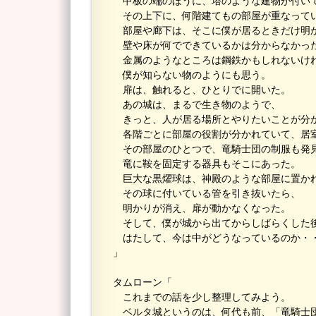
甲板の端のほうに、塔のような建物が付い
その上下に、何階建てもの部屋が重なって
部屋や廊下は、そこに僕が居るときだけ明
壁や床が何でできているかは分からなかっ
金属のようなところは鋼鉄かもしれないけ
僕が知らない物のようにも思う。
扉は、触れると、ひとりでに開いた。
あの城は、まるで生き物のようで、
きっと、人が居る場所とやりたいことが分
各階ごとに部屋の役割が分かれていて、居
その部屋のひとつで、竜騎士団の制服も発
竜に鞍を固定する器具もそこにあった。
巨大な黒燿球は、神殿のような部屋に置か
その球に付いている管を引き抜いたら、
明かりが消え、扉が動かなくなった。
そして、僕が城から出てからしばらくした
はたして、今は中がどうなっているのか・
」
タムローン「
これまでの話を少し整理してみよう。
ベルタ城というのは、何代も前、「竜騎士団