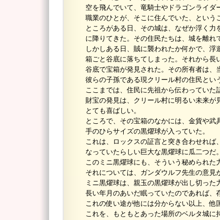
空を飛んでいて、竜騎士やドラゴンライダ
職業のひとが、そこに住んでいた、という
ところがある日、その城は、なぜか浮く力
に降りてきた。その住民たちは、城を離れ
しかしある日、賊に襲われたか何かで、浮
箱ごと谷底に落ちてしまった。それから長
谷底で宝箱が発見された。その所有者は、
彼らの子孫である現クリール村の住民とい
ここまでは、住民に先祖から伝わっていた
財宝の発見は、クリール村に明るい未来が
とても喜ばしい。
ところで、その宝箱のなかには、金貨や武
手のひらサイズの黒燿球が入っていた。
これは、ロックスの証言と突き合わせれば
なっていたらしい巨大な黒燿球に瓜二つだ
このミニ黒燿球にも、そういう秘められた
それについては、ガンダウルフ先生の意見
ミニ黒燿球は、親玉の黒燿球が出し切った
長い年月のあいだ眠っていたのであれば、
これの使い途が他には分からない以上、他
これを、もともとあった場所のベルタ城に