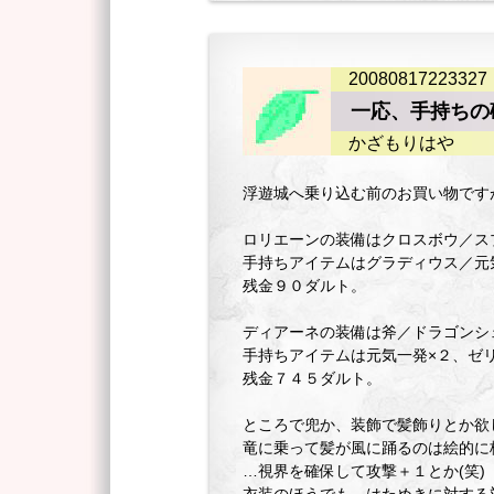
20080817223327
一応、手持ちの
かざもりはや
浮遊城へ乗り込む前のお買い物です
ロリエーンの装備はクロスボウ／ス
手持ちアイテムはグラディウス／元
残金９０ダルト。
ディアーネの装備は斧／ドラゴンシ
手持ちアイテムは元気一発×２、ゼ
残金７４５ダルト。
ところで兜か、装飾で髪飾りとか欲
竜に乗って髪が風に踊るのは絵的に
…視界を確保して攻撃＋１とか(笑)