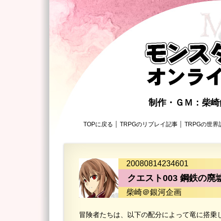
制作・ＧＭ：柴
TOPに戻る
TRPGのリプレイ記事
TRPGの世界
20080814234601
クエスト003 鋼鉄の廃
柴崎＠銀河企画
冒険者たちは、以下の配分によって竜に搭乗