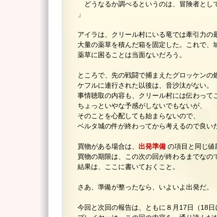
どうなるか調べるというのは、冒険者とし
」
アイラは、クリール村にいる竜では牽引力の
大量の薬草を積んだ箱を固定した。これで、
薬草に困ることは当面ないだろう。
ところで、先の戦闘で捕まえたグロッケンの
ケフルに連行された以後は、音沙汰がない。
事情聴取の内容も、クリール村には伝わって
ちょっといやな予感がしないでもないが、
そのことを心配しても始まらないので、
ベルタ城の件が終わってから考えるので良い
買物がある場合は、
出発準備
の項目と同じ値
買物の期限は、この次の回が終わるまでなの
結果は、ここに書いておくこと。
さあ、準備が整ったなら、いよいよ出発だ。
今回と次回の報告は、ともに８月17日（18