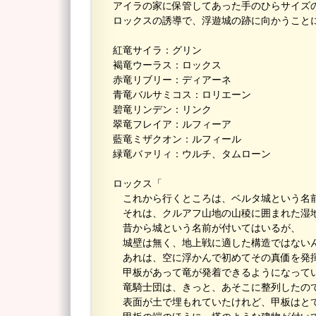
アイラの家に保管してあった手のひらサイズ
ロックスの誘導で、浮遊城の跡に向かうこと
紅竜サイラ：グリン
褐竜ウーラス：ロックス
赤竜リブリー：ディアーネ
青竜バルサミコス：ロリエーン
碧竜リンデン：リンク
翠竜フレイア：ルフィーア
藍竜ミザクオン：ルフィール
緑竜バァリィ：ウルチ、タムローン
ロックス「
これから行くところは、ベルタ城という名
それは、クルアフ山地の山稜に囲まれた湿
昔から城という名前が付いてはいるが、
城壁は無く、地上戦に適した構造ではない
あれは、空に浮かんで初めてその真価を発
甲板があって竜が発着できるようになって
竜騎士団は、きっと、あそこに整列したの
表面が土で埋もれていたけれど、甲板はと