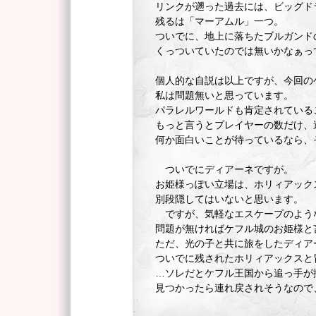
リンクが遡った過去には、ビッグド
残るは「マーアムル」一つ。
ついでに、地上に落ちたブルガンド
くっついていたのでは無いかなぁっ
個人的な自説は以上ですが、今回の
私は問題無いと思っています。
パラレルワールドも肯定されている
もっと言うとプレイヤーの数だけ、
何か面白いことが待っているなら、
ついでにディアーネですが。
お姫様っぽい立場は、ホリィアック
別段隠してはいないと思います。
ですが、気軽なエスケープのよう
問題が無ければケフル城のお姫様と
ただ、光の子と共に旅をしたディア
ついでに残されたホリィアックスと
…ソレだとケフル王国から追っ手が
見つかったら連れ戻されそうなので