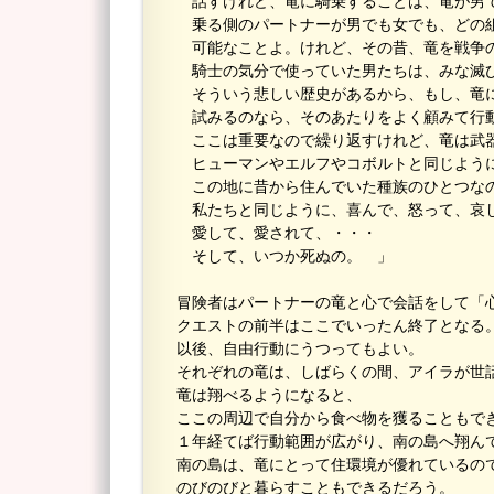
話すけれど、竜に騎乗することは、竜が男
乗る側のパートナーが男でも女でも、どの
可能なことよ。けれど、その昔、竜を戦争
騎士の気分で使っていた男たちは、みな滅
そういう悲しい歴史があるから、もし、竜
試みるのなら、そのあたりをよく顧みて行
ここは重要なので繰り返すけれど、竜は武
ヒューマンやエルフやコボルトと同じよう
この地に昔から住んでいた種族のひとつな
私たちと同じように、喜んで、怒って、哀
愛して、愛されて、・・・
そして、いつか死ぬの。 」
冒険者はパートナーの竜と心で会話をして「
クエストの前半はここでいったん終了となる
以後、自由行動にうつってもよい。
それぞれの竜は、しばらくの間、アイラが世
竜は翔べるようになると、
ここの周辺で自分から食べ物を獲ることもで
１年経てば行動範囲が広がり、南の島へ翔ん
南の島は、竜にとって住環境が優れているの
のびのびと暮らすこともできるだろう。