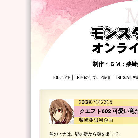
制作・ＧＭ：柴
TOPに戻る
TRPGのリプレイ記事
TRPGの世界
200807142315
クエスト002 可愛い竜
柴崎＠銀河企画
竜のヒナは、卵の殻から顔を出して、