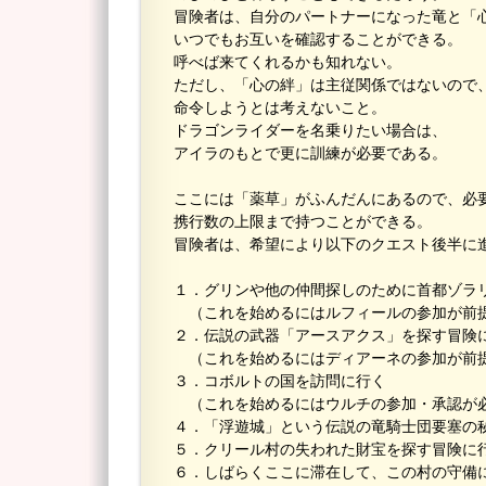
冒険者は、自分のパートナーになった竜と「
いつでもお互いを確認することができる。
呼べば来てくれるかも知れない。
ただし、「心の絆」は主従関係ではないので
命令しようとは考えないこと。
ドラゴンライダーを名乗りたい場合は、
アイラのもとで更に訓練が必要である。
ここには「薬草」がふんだんにあるので、必
携行数の上限まで持つことができる。
冒険者は、希望により以下のクエスト後半に
１．グリンや他の仲間探しのために首都ゾラ
（これを始めるにはルフィールの参加が前
２．伝説の武器「アースアクス」を探す冒険
（これを始めるにはディアーネの参加が前
３．コボルトの国を訪問に行く
（これを始めるにはウルチの参加・承認が
４．「浮遊城」という伝説の竜騎士団要塞の
５．クリール村の失われた財宝を探す冒険に
６．しばらくここに滞在して、この村の守備