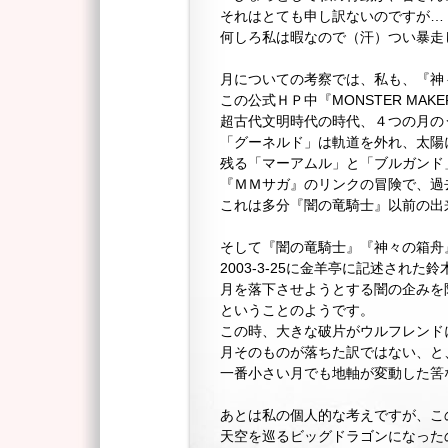
それはとても申し訳ないのですが…
何しろ私は暇なので（汗）つい暴走
月についての考察では、私も、『神
この公式ＨＰ中『MONSTER MAKE
超古代文明時代の時代、４つの月の
「グーネルド」は軌道を外れ、太陽
残る「マーアムル」と「ブルガンド
『ＭＭサガ』のリンクの冒険で、過
これは多分『闇の竜騎士』以前の出
そして『闇の竜騎士』『神々の箱舟
2003-3-25に金羊亭に記述された
月を落下させようとする闇の企みを
ということのようです。
この時、大きな破片がウルフレンド
月そのものが落ちた訳ではない、と
一番小さい月でも地軸が変動した筈
あとは私の個人的な考えですが、こ
天空を巡るビッグドラゴンになった