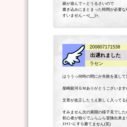
娘が遊んで～とうるさいので
書き込みにまとまった時間が必要な
すいません～<(__)>,
200807171538
出遅れました
ラセン
はううっ何時の間にか失敗を直して
柴崎銀河ＧＭありがとうございますm(
文章が改正したうえ新しく入ってる(
すみません次の展開の様子見でしたm(
初心者が独りでふらふら冒険出来ま
ｽﾗｲﾐｰにすら勝てません(笑)