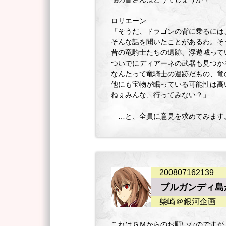
ロリエーン
「そうだ、ドラゴンの背に乗るには
そんな話を聞いたことがあるわ。そ
昔の竜騎士たちの遺跡、浮遊城って
ついでにディアーネの武器も見つか
なんたって竜騎士の遺跡だもの、竜
他にも宝物が眠っている可能性は高
ねぇみんな、行ってみない？」
…と、全員に意見を求めてみます
200807162139
ブルガンディ島
柴崎＠銀河企画
これはＧＭからのお願いなのですが